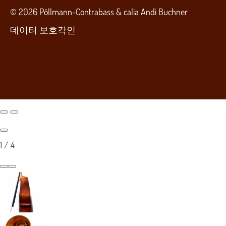
© 2026 Pöllmann-Contrabass & calia Andi Buchner
데이터 보호
각인
1
/
4