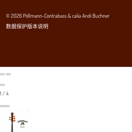
© 2026 Pöllmann-Contrabass & calia Andi Buchner
数据保护
版本说明
1
/
4