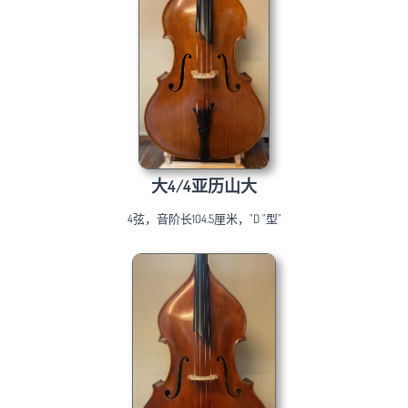
大4/4亚历山大
4弦，音阶长104.5厘米，"D "型"