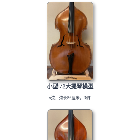
小型1/2大提琴模型
4弦，弦长86厘米，D调"