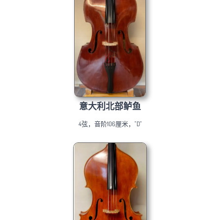
意大利北部鲈鱼
4弦，音阶106厘米，"D"