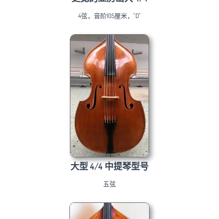
4弦，音阶105厘米，"D"
大型 4/4 中提琴型号
五弦