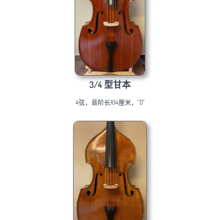
3/4 型甘本
4弦，音阶长104厘米，"D"