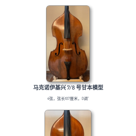
马克诺伊基兴 7/8 号甘本模型
4弦，弦长107厘米，D调"