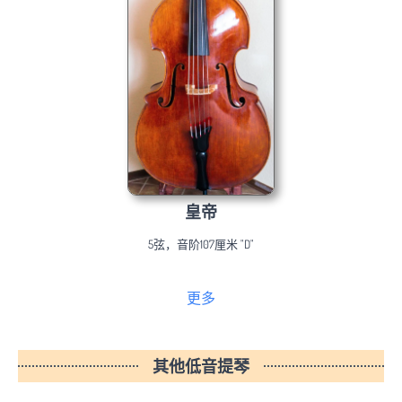
皇帝
5弦，音阶107厘米 "D"
更多
其他低音提琴