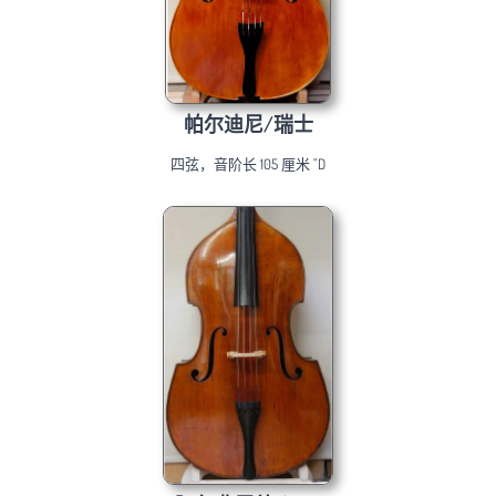
帕尔迪尼/瑞士
四弦，音阶长 105 厘米 "D