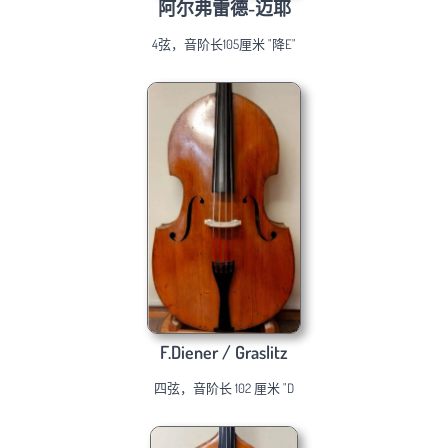
阿尔弗雷德-迈耶
4弦，音阶长105厘米 "降E"
F.Diener / Graslitz
四弦，音阶长 102 厘米 "D