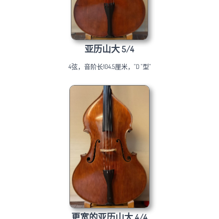
亚历山大 5/4
4弦，音阶长104.5厘米，"D "型"
更宽的亚历山大 4/4