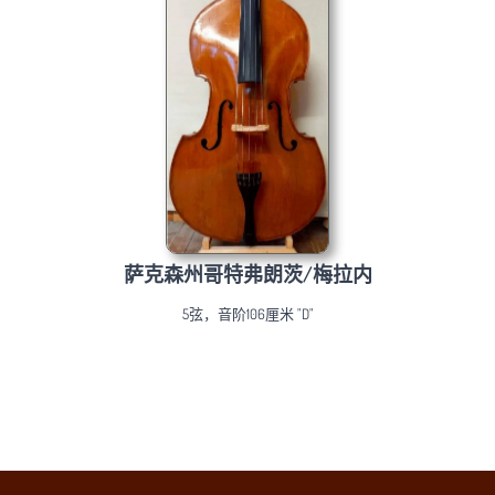
萨克森州哥特弗朗茨/梅拉内
5弦，音阶106厘米 "D"