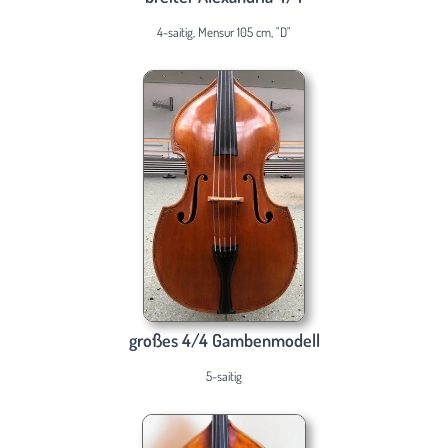
4-saitig, Mensur 105 cm, "D"
großes 4/4 Gambenmodell
5-saitig